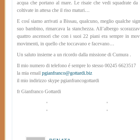
acqua che portano al mare. Le risaie che vedi squadrate da 
coltivate in attesa che il riso maturi…
E cosí siamo arrivati a Bissau, qualcuno, meglio qualche sign
suo bambino, rimarcava la stanchezza. All’albergo scorazzava
quattro ascensori che con i suoi 22 piani era sempre in mov
movimenti, in quello che toccavano e facevano…
Un saluto insieme a un ricordo dalla missione di Cumura .
Il mio numero di telefono é sempre lo stesso 00245 6623517
la mia email
pgianfranco@gottardi.biz
il mio indirizzo skype pgianfrancogottardi
fr Gianfranco Gottardi
3 Responses to “Guinea Bissau by day”