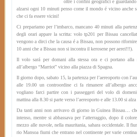
oltre i confini geografici e guardando
alzarsi ogni 10 minuti penso come il mondo é vicino anche 
che ci fa essere vicini!
Ci prepariamo per l’imbarco, mancano 40 minuti alla parte
degli orari appare la scritta: volo tp201 per Bissau cance
vengono a dirci che la causa é a Bissau, non possono rifornire
10 anni che a Bissau non si incontra il kerosene per aerei!!!).
Il volo sará per domani alla stessa ora e ci portano alla 
all’albergo “Marriot” vicino alla piazza di Spagna.
Il giorno dopo, sabato 15, la partenza per l’aereoporto con l’a
alle 19.00 un controordine ci fa rimanere all’albergo an
vogliano farci partire con i passeggeri del volo di dome
mattina alla 8.30 si parte verso l’aereoporto e alle 13.00 si alz
Da tanti anni non arrivavo di giorno in Guinea Bissau… che
intenso, mentre si abbassava per l’atterraggio, dopo il color
mezzo alle nuvole, nella mauritania, sahara occidentale. Il fi
rio Mansoa fiumi che entrano nel continente per varie centinai