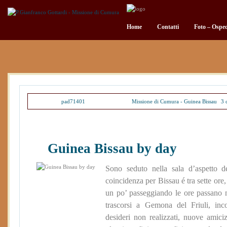
Home
Contatti
Foto – Ospe
Posted by
pad71401
on Set 24, 2012 in
Missione di Cumura - Guinea Bissau
|
3 
Guinea Bissau by day
Sono seduto nella sala d’aspetto de
coincidenza per Bissau é tra sette ore,
un po’ passeggiando le ore passano ne
trascorsi a Gemona del Friuli, inco
desideri non realizzati, nuove ami