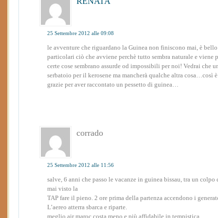
RENATA
25 Settembre 2012 alle 09:08
le avventure che riguardano la Guinea non finiscono mai, è bello
particolari ciò che avviene perchè tutto sembra naturale e viene 
certe cose sembrano assurde od impossibili per noi! Vedrai che un
serbatoio per il kerosene ma mancherà qualche altra cosa…così è
grazie per aver raccontato un pessetto di guinea…
corrado
25 Settembre 2012 alle 11:56
salve, 6 anni che passo le vacanze in guinea bissau, tra un colpo d
mai visto la
TAP fare il pieno. 2 ore prima della partenza accendono i generato
L’aereo atterra sbarca e riparte.
meglio air maroc costa meno e più affidabile in tempistica.