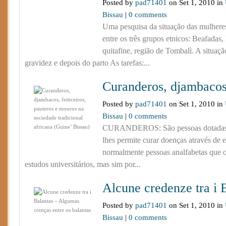
Posted by
pad71401
on Set 1, 2010 in
Bissau
|
0 comments
Uma pesquisa da situação das mulheres 
entre os três grupos etnicos: Beafadas,
quitafine, região de Tombalì. A situaç
gravidez e depois do parto As tarefas:...
Curanderos, djambacos, 
Posted by
pad71401
on Set 1, 2010 in
Bissau
|
0 comments
CURANDEROS: São pessoas dotadas d
lhes permite curar doenças através de e
normalmente pessoas analfabetas que o
estudos universitários, mas sim por...
Alcune credenze tra i B
Posted by
pad71401
on Set 1, 2010 in
Bissau
|
0 comments