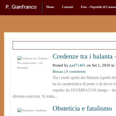
Home
Contatti
Foto – Ospedale di Cumu
Recent Articles
Credenze tra i balanta –
Posted by
pad71401
on Set 1, 2010 in
Bissau
|
0 comments
Tra i molti spiriti dei Balanta (spiriti de
ha la caratteristica di poter o di dove
espulso da DJAMBACOS (mago – indov
diventa esorcista. Si tratta...
Obsteticia e fatalismo